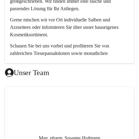
großgeschrieben. Wir finden immer eine rasche und 
passendes Lösung für Ihr Anliegen. 
Gerne mischen wir vor Ort individuelle Salben und 
Arzneitees oder informieren Sie über unser hauseigenes 
Kosmetiksortiment.
Schauen Sie bei uns vorbei und profitieren Sie von 
zahlreichen Treuepassaktionen sowie monatlichen 
Aktionsangeboten.
Unser Team
Wir freuen uns auf Ihren Besuch! 😊
Mag. pharm. Susanne Hofmann