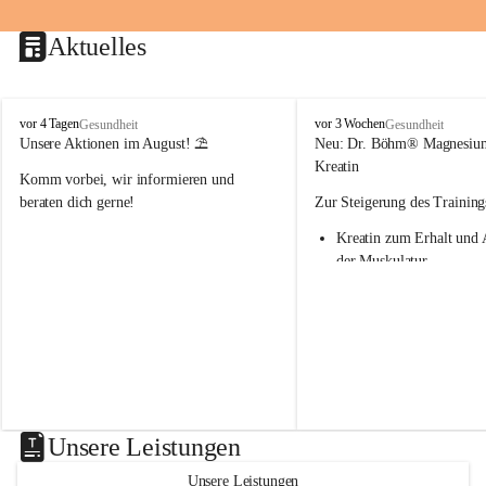
Aktuelles
M
M
vor 4 Tagen
vor 3 Wochen
Gesundheit
Gesundheit
a
a
Unsere Aktionen im August! ⛱️
Neu: Dr. Böhm® Magnesiu
r
r
Kreatin
Komm vorbei, wir informieren und 
i
i
e
e
beraten dich gerne!
Zur Steigerung des Training
n
n
Kreatin zum Erhalt und 
-
-
A
A
der Muskulatur
p
p
Magnesium - essenziell f
o
o
Verwertung von Kreatin
t
t
Nur 1x täglich – kurmäß
h
h
Einnahme empfohlen
e
e
k
k
Aktion: minus 20% auf all
e
e
Magnesium Sport® Produkte
G
G
31.7.2026
n
n
Unsere Leistungen
a
a
s
s
Unsere Leistungen