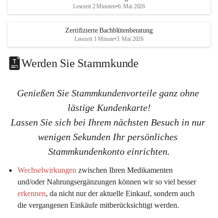
K
K
Lesezeit 2 Minuten
•
6. Mai 2026
G
G
Zertifizierte Bachblütenberatung
Lesezeit 1 Minute
•
3. Mai 2026
Werden Sie Stammkunde
Genießen Sie Stammkundenvorteile ganz ohne 
lästige Kundenkarte!
Lassen Sie sich bei Ihrem nächsten Besuch in nur 
wenigen Sekunden Ihr persönliches 
Stammkundenkonto einrichten.
Wechselwirkungen
 zwischen Ihren Medikamenten 
und/oder Nahrungsergänzungen können wir so viel 
besser 
erkennen
, da nicht nur der aktuelle Einkauf, sondern auch 
die vergangenen Einkäufe mitberücksichtigt werden.