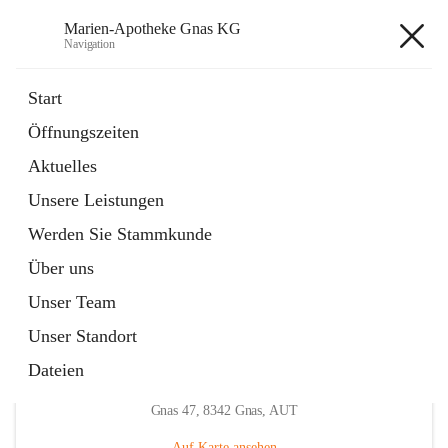
Marien-Apotheke Gnas KG
Navigation
Marien-Apotheke Gnas KG
Start
Öffnungszeiten
öffnet
Apotheken Bereitschaftsdienste
Aktuelles
in
Externe Webseite
neuem
Unsere Leistungen
Tab
öffnet
Ärztliche Bereitschaftsdienste
in
Externe Webseite
Werden Sie Stammkunde
neuem
Tab
Über uns
Unser Team
Unser Standort
Dateien
Hauptadresse
Gnas 47, 8342 Gnas, AUT
Auf Karte ansehen