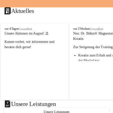
Aktuelles
M
M
vor 4 Tagen
vor 3 Wochen
Gesundheit
Gesundheit
a
a
Unsere Aktionen im August! ⛱️
Neu: Dr. Böhm® Magnesiu
r
r
Kreatin
Komm vorbei, wir informieren und 
i
i
e
e
beraten dich gerne!
Zur Steigerung des Training
n
n
Kreatin zum Erhalt und 
-
-
A
A
der Muskulatur
p
p
Magnesium - essenziell f
o
o
Verwertung von Kreatin
t
t
Nur 1x täglich – kurmäß
h
h
Einnahme empfohlen
e
e
k
k
Aktion: minus 20% auf all
e
e
Magnesium Sport® Produkte
G
G
31.7.2026
n
n
Unsere Leistungen
a
a
s
s
Unsere Leistungen