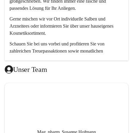
großgeschrieben. Wir finden immer eine rasche und 
passendes Lösung für Ihr Anliegen. 
Gerne mischen wir vor Ort individuelle Salben und 
Arzneitees oder informieren Sie über unser hauseigenes 
Kosmetiksortiment.
Schauen Sie bei uns vorbei und profitieren Sie von 
zahlreichen Treuepassaktionen sowie monatlichen 
Aktionsangeboten.
Unser Team
Wir freuen uns auf Ihren Besuch! 😊
Mag. pharm. Susanne Hofmann