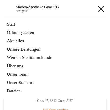
Marien-Apotheke Gnas KG
Navigation
Marien-Apotheke Gnas KG
Start
Öffnungszeiten
öffnet
Apotheken Bereitschaftsdienste
Aktuelles
in
Externe Webseite
neuem
Unsere Leistungen
Tab
öffnet
Ärztliche Bereitschaftsdienste
in
Externe Webseite
Werden Sie Stammkunde
neuem
Tab
Über uns
Unser Team
Unser Standort
Dateien
Hauptadresse
Gnas 47, 8342 Gnas, AUT
Auf Karte ansehen