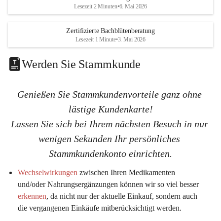
K
K
Lesezeit 2 Minuten
•
6. Mai 2026
G
G
Zertifizierte Bachblütenberatung
Lesezeit 1 Minute
•
3. Mai 2026
Werden Sie Stammkunde
Genießen Sie Stammkundenvorteile ganz ohne 
lästige Kundenkarte!
Lassen Sie sich bei Ihrem nächsten Besuch in nur 
wenigen Sekunden Ihr persönliches 
Stammkundenkonto einrichten.
Wechselwirkungen
 zwischen Ihren Medikamenten 
und/oder Nahrungsergänzungen können wir so viel 
besser 
erkennen
, da nicht nur der aktuelle Einkauf, sondern auch 
die vergangenen Einkäufe mitberücksichtigt werden.