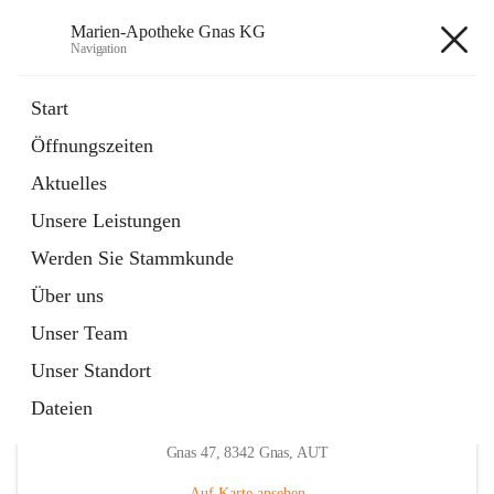
Marien-Apotheke Gnas KG
Navigation
Marien-Apotheke Gnas KG
Start
Öffnungszeiten
öffnet
Apotheken Bereitschaftsdienste
Aktuelles
in
Externe Webseite
neuem
Unsere Leistungen
Tab
öffnet
Ärztliche Bereitschaftsdienste
in
Externe Webseite
Werden Sie Stammkunde
neuem
Tab
Über uns
Unser Team
Unser Standort
Dateien
Hauptadresse
Gnas 47, 8342 Gnas, AUT
Auf Karte ansehen