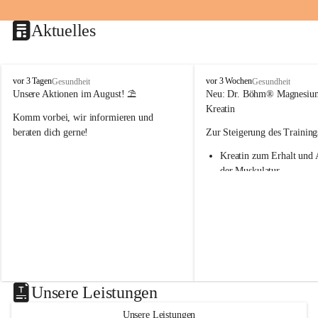
Aktuelles
M
M
vor 3 Tagen
vor 3 Wochen
Gesundheit
Gesundheit
a
a
Unsere Aktionen im August! ⛱️
Neu: Dr. Böhm® Magnesiu
r
r
Kreatin
Komm vorbei, wir informieren und 
i
i
e
e
beraten dich gerne!
Zur Steigerung des Training
n
n
Kreatin zum Erhalt und 
-
-
A
A
der Muskulatur
p
p
Magnesium - essenziell f
o
o
Verwertung von Kreatin
t
t
Nur 1x täglich – kurmäß
h
h
Einnahme empfohlen
e
e
k
k
Aktion: minus 20% auf all
e
e
Magnesium Sport® Produkte
G
G
31.7.2026
n
n
Unsere Leistungen
a
a
s
s
Unsere Leistungen