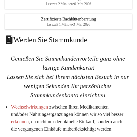
K
K
Lesezeit 2 Minuten
•
6. Mai 2026
G
G
Zertifizierte Bachblütenberatung
Lesezeit 1 Minute
•
3. Mai 2026
Werden Sie Stammkunde
Genießen Sie Stammkundenvorteile ganz ohne 
lästige Kundenkarte!
Lassen Sie sich bei Ihrem nächsten Besuch in nur 
wenigen Sekunden Ihr persönliches 
Stammkundenkonto einrichten.
Wechselwirkungen
 zwischen Ihren Medikamenten 
und/oder Nahrungsergänzungen können wir so viel 
besser 
erkennen
, da nicht nur der aktuelle Einkauf, sondern auch 
die vergangenen Einkäufe mitberücksichtigt werden.