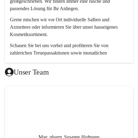
großgeschrieben. Wir finden immer eine rasche und 
passendes Lösung für Ihr Anliegen. 
Gerne mischen wir vor Ort individuelle Salben und 
Arzneitees oder informieren Sie über unser hauseigenes 
Kosmetiksortiment.
Schauen Sie bei uns vorbei und profitieren Sie von 
zahlreichen Treuepassaktionen sowie monatlichen 
Aktionsangeboten.
Unser Team
Wir freuen uns auf Ihren Besuch! 😊
Mag. pharm. Susanne Hofmann