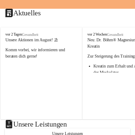
Aktuelles
M
M
vor 2 Tagen
vor 2 Wochen
Gesundheit
Gesundheit
a
a
Unsere Aktionen im August! ⛱️
Neu: Dr. Böhm® Magnesiu
r
r
Kreatin
Komm vorbei, wir informieren und 
i
i
e
e
beraten dich gerne!
Zur Steigerung des Training
n
n
Kreatin zum Erhalt und 
-
-
A
A
der Muskulatur
p
p
Magnesium - essenziell f
o
o
Verwertung von Kreatin
t
t
Nur 1x täglich – kurmäß
h
h
Einnahme empfohlen
e
e
k
k
Aktion: minus 20% auf all
e
e
Magnesium Sport® Produkte
G
G
31.7.2026
n
n
Unsere Leistungen
a
a
s
s
Unsere Leistungen