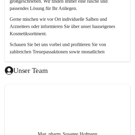
großgeschrieben. Wir finden immer eine rasche und 
passendes Lösung für Ihr Anliegen. 
Gerne mischen wir vor Ort individuelle Salben und 
Arzneitees oder informieren Sie über unser hauseigenes 
Kosmetiksortiment.
Schauen Sie bei uns vorbei und profitieren Sie von 
zahlreichen Treuepassaktionen sowie monatlichen 
Aktionsangeboten.
Unser Team
Wir freuen uns auf Ihren Besuch! 😊
Mag. pharm. Susanne Hofmann