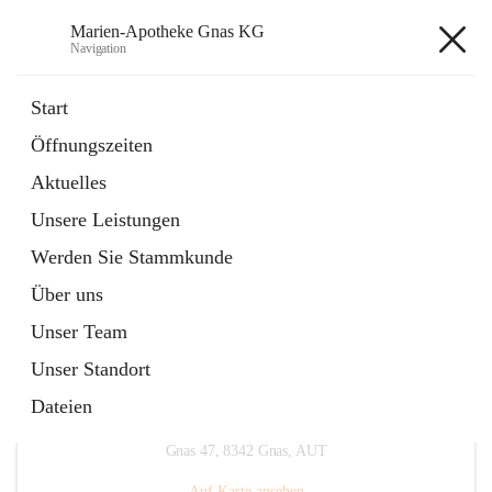
Marien-Apotheke Gnas KG
Navigation
Marien-Apotheke Gnas KG
Start
Öffnungszeiten
öffnet
Apotheken Bereitschaftsdienste
Aktuelles
in
Externe Webseite
neuem
Unsere Leistungen
Tab
öffnet
Ärztliche Bereitschaftsdienste
in
Externe Webseite
Werden Sie Stammkunde
neuem
Tab
Über uns
Unser Team
Unser Standort
Dateien
Hauptadresse
Gnas 47, 8342 Gnas, AUT
Auf Karte ansehen