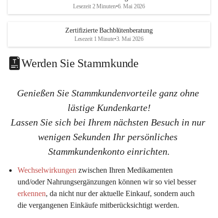
K
K
Lesezeit 2 Minuten
•
6. Mai 2026
G
G
Zertifizierte Bachblütenberatung
Lesezeit 1 Minute
•
3. Mai 2026
Werden Sie Stammkunde
Genießen Sie Stammkundenvorteile ganz ohne 
lästige Kundenkarte!
Lassen Sie sich bei Ihrem nächsten Besuch in nur 
wenigen Sekunden Ihr persönliches 
Stammkundenkonto einrichten.
Wechselwirkungen
 zwischen Ihren Medikamenten 
und/oder Nahrungsergänzungen können wir so viel 
besser 
erkennen
, da nicht nur der aktuelle Einkauf, sondern auch 
die vergangenen Einkäufe mitberücksichtigt werden.