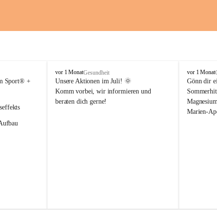
M
M
vor 1 Monat
vor 1 Monat
Gesundheit
a
a
m Sport® + 
Unsere Aktionen im Juli!
 🌞
Gönn dir ei
r
r
Komm vorbei, wir informieren und 
Sommerhitz
i
i
beraten dich gerne!
Magnesium 
e
e
seffekts
Marien-Ap
n
n
Aufbau 
-
-
A
A
p
p
ür die 
o
o
 im Muskel
t
t
ige 
h
h
e
e
k
k
e Dr. Böhm® 
e
e
 bis 
G
G
n
n