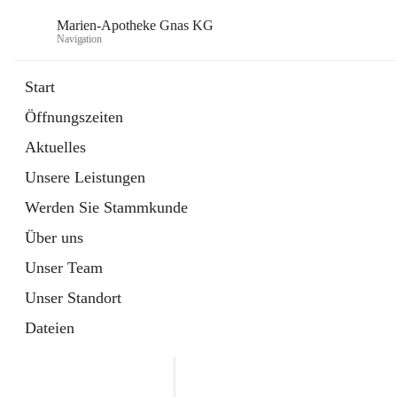
Marien-Apotheke Gnas KG
Navigation
Start
Öffnungszeiten
öffnet
Apotheken Bereitschaftsdienste
Aktuelles
in
Externe Webseite
neuem
Unsere Leistungen
Tab
öffnet
Ärztliche Bereitschaftsdienste
in
Externe Webseite
Werden Sie Stammkunde
neuem
Tab
Über uns
Unser Team
Unser Standort
Dateien