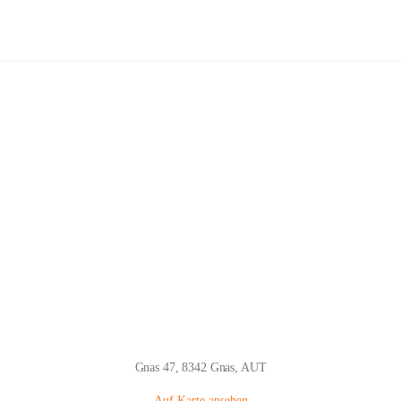
Marien-Apotheke Gnas KG
Hauptadresse
Gnas 47, 8342 Gnas, AUT
Auf Karte ansehen