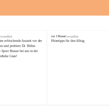
M
vor 1 Monat
Gesundheit
Gesundheit
a
ne erfrischende Auszeit vor der 
Hitzetipps für den Alltag
r
e und probiere Dr. Böhm 
i
Sport Brause bei uns in der 
e
otheke Gnas!
n
-
A
p
o
t
h
e
k
e
G
n