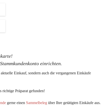
a
s
K
G
karte!
s Stammkundenkonto einrichten.
er aktuelle Einkauf, sondern auch die vergangenen Einkäufe 
 richtige Präparat gefunden!
ende
 gerne einen 
Sammelbeleg
 über Ihre getätigten Einkäufe aus.