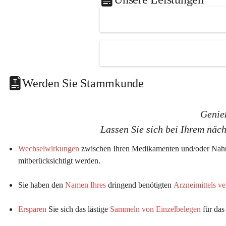
a
a
s
s
K
K
G
G
Werden Sie Stammkunde
Genie
Lassen Sie sich bei Ihrem näc
Wechselwirkungen
 zwischen Ihren Medikamenten und/oder Nahr
mitberücksichtigt werden.
Sie haben den 
Namen Ihres
 dringend benötigten 
Arzneimittels v
Ersparen
 Sie sich das lästige 
Sammeln von Einzelbelegen
 für da