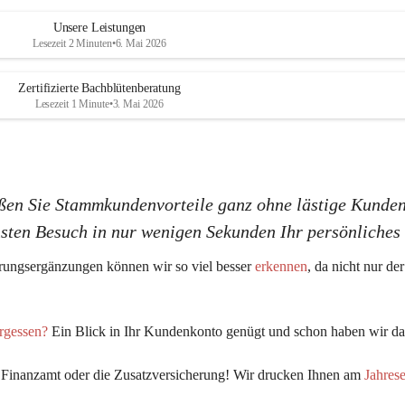
a
a
s
s
Unsere Leistungen
K
K
Lesezeit 2 Minuten
•
6. Mai 2026
G
G
Zertifizierte Bachblütenberatung
Lesezeit 1 Minute
•
3. Mai 2026
ßen Sie Stammkundenvorteile ganz ohne lästige Kunden
hsten Besuch in nur wenigen Sekunden Ihr persönliche
ungsergänzungen können wir so viel 
besser 
erkennen
, da nicht nur d
ergessen?
 Ein Blick in Ihr Kundenkonto genügt und schon haben wir das
s Finanzamt oder die Zusatzversicherung! Wir drucken Ihnen am 
Jahres