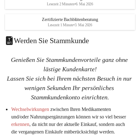
K
K
Lesezeit 2 Minuten
•
6. Mai 2026
G
G
Zertifizierte Bachblütenberatung
Lesezeit 1 Minute
•
3. Mai 2026
Werden Sie Stammkunde
Genießen Sie Stammkundenvorteile ganz ohne 
lästige Kundenkarte!
Lassen Sie sich bei Ihrem nächsten Besuch in nur 
wenigen Sekunden Ihr persönliches 
Stammkundenkonto einrichten.
Wechselwirkungen
 zwischen Ihren Medikamenten 
und/oder Nahrungsergänzungen können wir so viel 
besser 
erkennen
, da nicht nur der aktuelle Einkauf, sondern auch 
die vergangenen Einkäufe mitberücksichtigt werden.