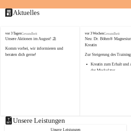
Aktuelles
M
M
vor 3 Tagen
vor 3 Wochen
Gesundheit
Gesundheit
a
a
Unsere Aktionen im August! ⛱️
Neu: Dr. Böhm® Magnesiu
r
r
Kreatin
Komm vorbei, wir informieren und 
i
i
e
e
beraten dich gerne!
Zur Steigerung des Training
n
n
Kreatin zum Erhalt und 
-
-
A
A
der Muskulatur
p
p
Magnesium - essenziell f
o
o
Verwertung von Kreatin
t
t
Nur 1x täglich – kurmäß
h
h
Einnahme empfohlen
e
e
k
k
Aktion: minus 20% auf all
e
e
Magnesium Sport® Produkte
G
G
31.7.2026
n
n
Unsere Leistungen
a
a
s
s
Unsere Leistungen