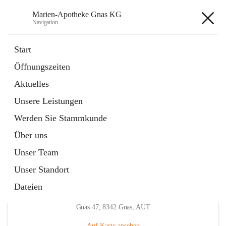
Marien-Apotheke Gnas KG
Navigation
Marien-Apotheke Gnas KG
Start
Öffnungszeiten
öffnet
Apotheken Bereitschaftsdienste
Aktuelles
in
Externe Webseite
neuem
Unsere Leistungen
Tab
öffnet
Ärztliche Bereitschaftsdienste
in
Externe Webseite
Werden Sie Stammkunde
neuem
Tab
Über uns
Unser Team
Unser Standort
Dateien
Hauptadresse
Gnas 47, 8342 Gnas, AUT
Auf Karte ansehen