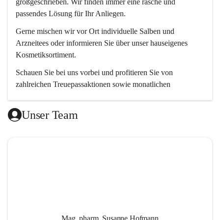
großgeschrieben. Wir finden immer eine rasche und 
passendes Lösung für Ihr Anliegen. 
Gerne mischen wir vor Ort individuelle Salben und 
Arzneitees oder informieren Sie über unser hauseigenes 
Kosmetiksortiment.
Schauen Sie bei uns vorbei und profitieren Sie von 
zahlreichen Treuepassaktionen sowie monatlichen 
Aktionsangeboten.
Unser Team
Wir freuen uns auf Ihren Besuch! 😊
Mag. pharm. Susanne Hofmann