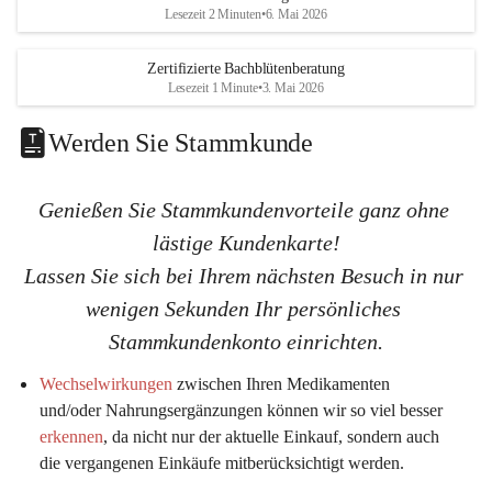
K
K
Lesezeit 2 Minuten
•
6. Mai 2026
G
G
Zertifizierte Bachblütenberatung
Lesezeit 1 Minute
•
3. Mai 2026
Werden Sie Stammkunde
Genießen Sie Stammkundenvorteile ganz ohne 
lästige Kundenkarte!
Lassen Sie sich bei Ihrem nächsten Besuch in nur 
wenigen Sekunden Ihr persönliches 
Stammkundenkonto einrichten.
Wechselwirkungen
 zwischen Ihren Medikamenten 
und/oder Nahrungsergänzungen können wir so viel 
besser 
erkennen
, da nicht nur der aktuelle Einkauf, sondern auch 
die vergangenen Einkäufe mitberücksichtigt werden.