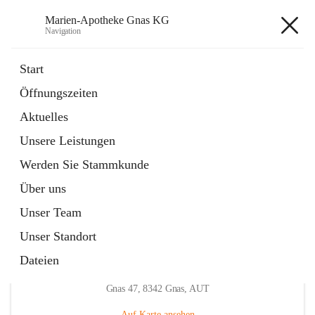
Marien-Apotheke Gnas KG
Navigation
Marien-Apotheke Gnas KG
Start
Öffnungszeiten
öffnet
Apotheken Bereitschaftsdienste
Aktuelles
in
Externe Webseite
neuem
Unsere Leistungen
Tab
öffnet
Ärztliche Bereitschaftsdienste
in
Externe Webseite
Werden Sie Stammkunde
neuem
Tab
Über uns
Unser Team
Unser Standort
Dateien
Hauptadresse
Gnas 47, 8342 Gnas, AUT
Auf Karte ansehen