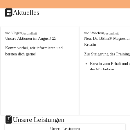
Aktuelles
M
M
vor 3 Tagen
vor 3 Wochen
Gesundheit
Gesundheit
a
a
Unsere Aktionen im August! ⛱️
Neu: Dr. Böhm® Magnesiu
r
r
Kreatin
Komm vorbei, wir informieren und 
i
i
e
e
beraten dich gerne!
Zur Steigerung des Training
n
n
Kreatin zum Erhalt und 
-
-
A
A
der Muskulatur
p
p
Magnesium - essenziell f
o
o
Verwertung von Kreatin
t
t
Nur 1x täglich – kurmäß
h
h
Einnahme empfohlen
e
e
k
k
Aktion: minus 20% auf all
e
e
Magnesium Sport® Produkte
G
G
31.7.2026
n
n
Unsere Leistungen
a
a
s
s
Unsere Leistungen