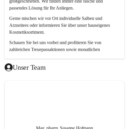
großgeschrieben. Wir finden immer eine rasche und 
passendes Lösung für Ihr Anliegen. 
Gerne mischen wir vor Ort individuelle Salben und 
Arzneitees oder informieren Sie über unser hauseigenes 
Kosmetiksortiment.
Schauen Sie bei uns vorbei und profitieren Sie von 
zahlreichen Treuepassaktionen sowie monatlichen 
Aktionsangeboten.
Unser Team
Wir freuen uns auf Ihren Besuch! 😊
Mag. pharm. Susanne Hofmann