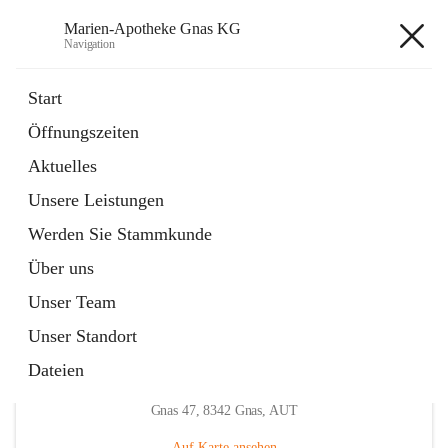
Marien-Apotheke Gnas KG
Navigation
Marien-Apotheke Gnas KG
Start
Öffnungszeiten
öffnet
Apotheken Bereitschaftsdienste
Aktuelles
in
Externe Webseite
neuem
Unsere Leistungen
Tab
öffnet
Ärztliche Bereitschaftsdienste
in
Externe Webseite
Werden Sie Stammkunde
neuem
Tab
Über uns
Unser Team
Unser Standort
Dateien
Hauptadresse
Gnas 47, 8342 Gnas, AUT
Auf Karte ansehen