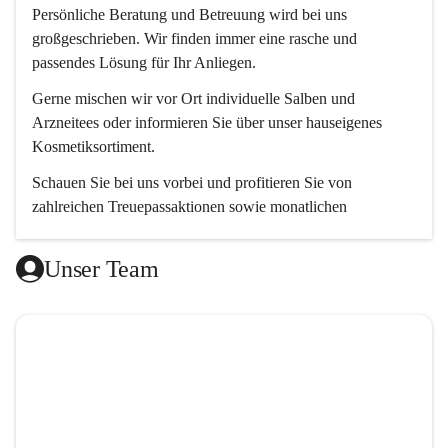
Persönliche Beratung und Betreuung wird bei uns 
großgeschrieben. Wir finden immer eine rasche und 
passendes Lösung für Ihr Anliegen. 
Gerne mischen wir vor Ort individuelle Salben und 
Arzneitees oder informieren Sie über unser hauseigenes 
Kosmetiksortiment.
Schauen Sie bei uns vorbei und profitieren Sie von 
zahlreichen Treuepassaktionen sowie monatlichen 
Aktionsangeboten.
Unser Team
Wir freuen uns auf Ihren Besuch! 😊