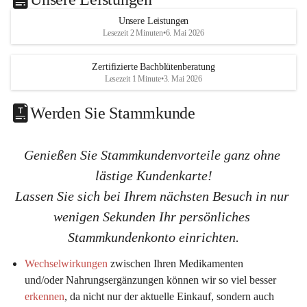
a
a
s
s
Unsere Leistungen
K
K
Lesezeit 2 Minuten
•
6. Mai 2026
G
G
Zertifizierte Bachblütenberatung
Lesezeit 1 Minute
•
3. Mai 2026
Werden Sie Stammkunde
Genießen Sie Stammkundenvorteile ganz ohne 
lästige Kundenkarte!
Lassen Sie sich bei Ihrem nächsten Besuch in nur 
wenigen Sekunden Ihr persönliches 
Stammkundenkonto einrichten.
Wechselwirkungen
 zwischen Ihren Medikamenten 
und/oder Nahrungsergänzungen können wir so viel 
besser 
erkennen
, da nicht nur der aktuelle Einkauf, sondern auch 