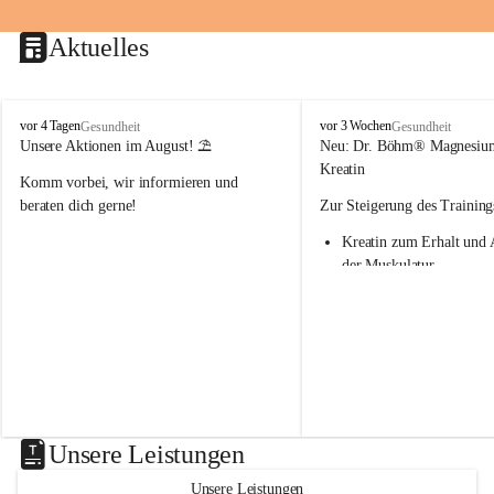
Aktuelles
M
M
vor 4 Tagen
vor 3 Wochen
Gesundheit
Gesundheit
a
a
Unsere Aktionen im August! ⛱️
Neu: Dr. Böhm® Magnesiu
r
r
Kreatin
Komm vorbei, wir informieren und 
i
i
e
e
beraten dich gerne!
Zur Steigerung des Training
n
n
Kreatin zum Erhalt und 
-
-
A
A
der Muskulatur
p
p
Magnesium - essenziell f
o
o
Verwertung von Kreatin
t
t
Nur 1x täglich – kurmäß
h
h
Einnahme empfohlen
e
e
k
k
Aktion: minus 20% auf all
e
e
Magnesium Sport® Produkte
G
G
31.7.2026
n
n
Unsere Leistungen
a
a
s
s
Unsere Leistungen