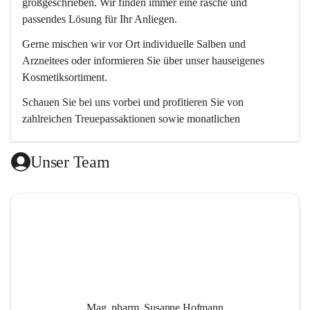
großgeschrieben. Wir finden immer eine rasche und 
passendes Lösung für Ihr Anliegen. 
Gerne mischen wir vor Ort individuelle Salben und 
Arzneitees oder informieren Sie über unser hauseigenes 
Kosmetiksortiment.
Schauen Sie bei uns vorbei und profitieren Sie von 
zahlreichen Treuepassaktionen sowie monatlichen 
Aktionsangeboten.
Unser Team
Wir freuen uns auf Ihren Besuch! 😊
Mag. pharm. Susanne Hofmann