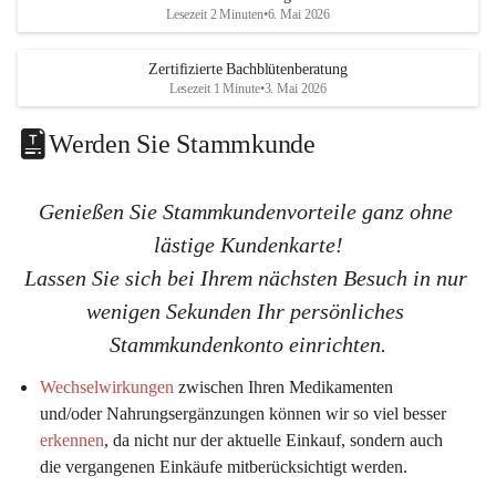
K
K
Lesezeit 2 Minuten
•
6. Mai 2026
G
G
Zertifizierte Bachblütenberatung
Lesezeit 1 Minute
•
3. Mai 2026
Werden Sie Stammkunde
Genießen Sie Stammkundenvorteile ganz ohne 
lästige Kundenkarte!
Lassen Sie sich bei Ihrem nächsten Besuch in nur 
wenigen Sekunden Ihr persönliches 
Stammkundenkonto einrichten.
Wechselwirkungen
 zwischen Ihren Medikamenten 
und/oder Nahrungsergänzungen können wir so viel 
besser 
erkennen
, da nicht nur der aktuelle Einkauf, sondern auch 
die vergangenen Einkäufe mitberücksichtigt werden.