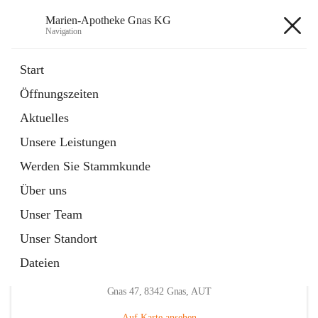
Marien-Apotheke Gnas KG
Navigation
Marien-Apotheke Gnas KG
Start
Öffnungszeiten
öffnet
Apotheken Bereitschaftsdienste
Aktuelles
in
Externe Webseite
neuem
Unsere Leistungen
Tab
öffnet
Ärztliche Bereitschaftsdienste
in
Externe Webseite
Werden Sie Stammkunde
neuem
Tab
Über uns
Unser Team
Unser Standort
Dateien
Hauptadresse
Gnas 47, 8342 Gnas, AUT
Auf Karte ansehen