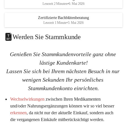
K
K
Lesezeit 2 Minuten
•
6. Mai 2026
G
G
Zertifizierte Bachblütenberatung
Lesezeit 1 Minute
•
3. Mai 2026
Werden Sie Stammkunde
Genießen Sie Stammkundenvorteile ganz ohne 
lästige Kundenkarte!
Lassen Sie sich bei Ihrem nächsten Besuch in nur 
wenigen Sekunden Ihr persönliches 
Stammkundenkonto einrichten.
Wechselwirkungen
 zwischen Ihren Medikamenten 
und/oder Nahrungsergänzungen können wir so viel 
besser 
erkennen
, da nicht nur der aktuelle Einkauf, sondern auch 
die vergangenen Einkäufe mitberücksichtigt werden.