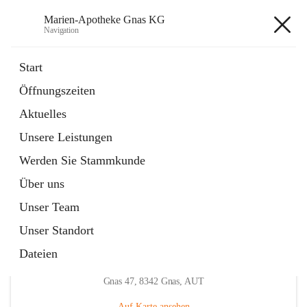
Marien-Apotheke Gnas KG
Navigation
Marien-Apotheke Gnas KG
Start
Öffnungszeiten
öffnet
Apotheken Bereitschaftsdienste
Aktuelles
in
Externe Webseite
neuem
Unsere Leistungen
Tab
öffnet
Ärztliche Bereitschaftsdienste
in
Externe Webseite
Werden Sie Stammkunde
neuem
Tab
Über uns
Unser Team
Unser Standort
Dateien
Hauptadresse
Gnas 47, 8342 Gnas, AUT
Auf Karte ansehen