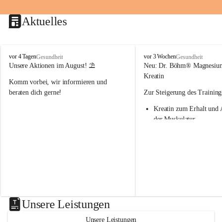
Aktuelles
M
M
vor 4 Tagen
vor 3 Wochen
Gesundheit
Gesundheit
a
a
Unsere Aktionen im August! ⛱️
Neu: Dr. Böhm® Magnesiu
r
r
Kreatin
Komm vorbei, wir informieren und 
i
i
e
e
beraten dich gerne!
Zur Steigerung des Training
n
n
Kreatin zum Erhalt und 
-
-
A
A
der Muskulatur
p
p
Magnesium - essenziell f
o
o
Verwertung von Kreatin
t
t
Nur 1x täglich – kurmäß
h
h
Einnahme empfohlen
e
e
k
k
Aktion: minus 20% auf all
e
e
Magnesium Sport® Produkte
G
G
31.7.2026
n
n
Unsere Leistungen
a
a
s
s
Unsere Leistungen