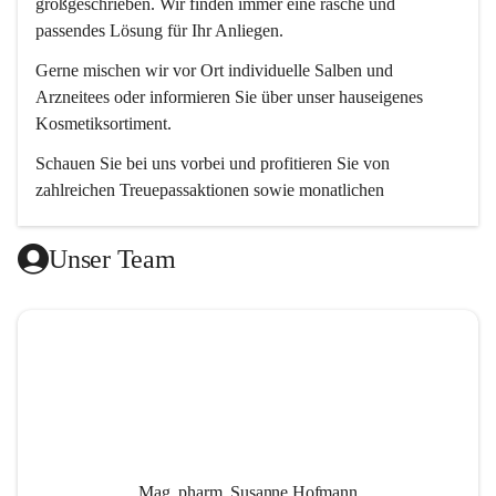
großgeschrieben. Wir finden immer eine rasche und 
passendes Lösung für Ihr Anliegen. 
Gerne mischen wir vor Ort individuelle Salben und 
Arzneitees oder informieren Sie über unser hauseigenes 
Kosmetiksortiment.
Schauen Sie bei uns vorbei und profitieren Sie von 
zahlreichen Treuepassaktionen sowie monatlichen 
Aktionsangeboten.
Unser Team
Wir freuen uns auf Ihren Besuch! 😊
Mag. pharm. Susanne Hofmann