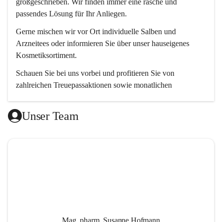
großgeschrieben. Wir finden immer eine rasche und 
passendes Lösung für Ihr Anliegen. 
Gerne mischen wir vor Ort individuelle Salben und 
Arzneitees oder informieren Sie über unser hauseigenes 
Kosmetiksortiment.
Schauen Sie bei uns vorbei und profitieren Sie von 
zahlreichen Treuepassaktionen sowie monatlichen 
Aktionsangeboten.
Unser Team
Wir freuen uns auf Ihren Besuch! 😊
Mag. pharm. Susanne Hofmann