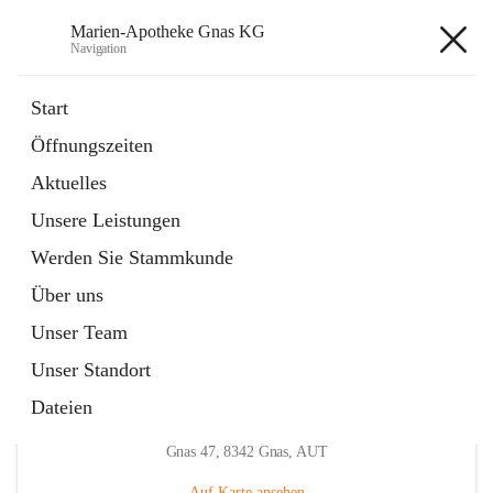
Marien-Apotheke Gnas KG
Navigation
Marien-Apotheke Gnas KG
Start
Öffnungszeiten
öffnet
Apotheken Bereitschaftsdienste
Aktuelles
in
Externe Webseite
neuem
Unsere Leistungen
Tab
öffnet
Ärztliche Bereitschaftsdienste
in
Externe Webseite
Werden Sie Stammkunde
neuem
Tab
Über uns
Unser Team
Unser Standort
Dateien
Hauptadresse
Gnas 47, 8342 Gnas, AUT
Auf Karte ansehen