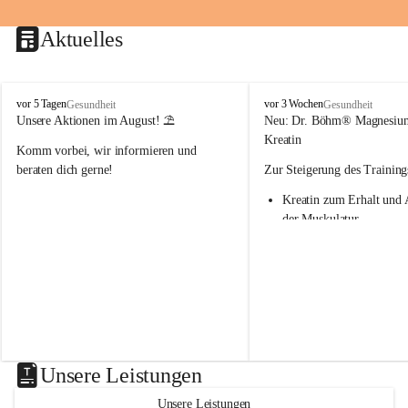
Aktuelles
M
M
vor 5 Tagen
vor 3 Wochen
Gesundheit
Gesundheit
a
a
Unsere Aktionen im August! ⛱️
Neu: Dr. Böhm® Magnesiu
r
r
Kreatin
Komm vorbei, wir informieren und 
i
i
e
e
beraten dich gerne!
Zur Steigerung des Training
n
n
Kreatin zum Erhalt und 
-
-
A
A
der Muskulatur
p
p
Magnesium - essenziell f
o
o
Verwertung von Kreatin
t
t
Nur 1x täglich – kurmäß
h
h
Einnahme empfohlen
e
e
k
k
Aktion: minus 20% auf all
e
e
Magnesium Sport® Produkte
G
G
31.7.2026
n
n
Unsere Leistungen
a
a
s
s
Unsere Leistungen