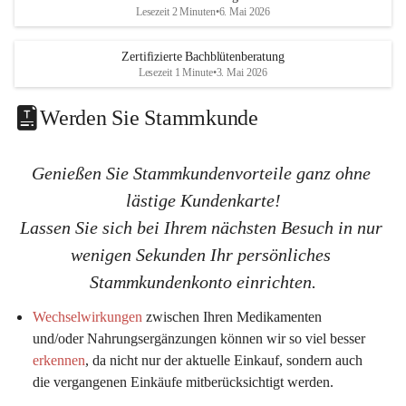
K
K
Lesezeit 2 Minuten
•
6. Mai 2026
G
G
Zertifizierte Bachblütenberatung
Lesezeit 1 Minute
•
3. Mai 2026
Werden Sie Stammkunde
Genießen Sie Stammkundenvorteile ganz ohne 
lästige Kundenkarte!
Lassen Sie sich bei Ihrem nächsten Besuch in nur 
wenigen Sekunden Ihr persönliches 
Stammkundenkonto einrichten.
Wechselwirkungen
 zwischen Ihren Medikamenten 
und/oder Nahrungsergänzungen können wir so viel 
besser 
erkennen
, da nicht nur der aktuelle Einkauf, sondern auch 
die vergangenen Einkäufe mitberücksichtigt werden.