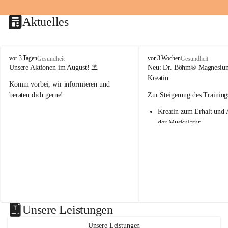
Aktuelles
M
M
vor 3 Tagen
vor 3 Wochen
Gesundheit
Gesundheit
a
a
Unsere Aktionen im August! ⛱️
Neu: Dr. Böhm® Magnesiu
r
r
Kreatin
Komm vorbei, wir informieren und 
i
i
e
e
beraten dich gerne!
Zur Steigerung des Training
n
n
Kreatin zum Erhalt und 
-
-
A
A
der Muskulatur
p
p
Magnesium - essenziell f
o
o
Verwertung von Kreatin
t
t
Nur 1x täglich – kurmäß
h
h
Einnahme empfohlen
e
e
k
k
Aktion: minus 20% auf all
e
e
Magnesium Sport® Produkte
G
G
31.7.2026
n
n
Unsere Leistungen
a
a
s
s
Unsere Leistungen