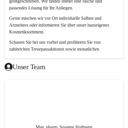
großgeschrieben. Wir finden immer eine rasche und 
passendes Lösung für Ihr Anliegen. 
Gerne mischen wir vor Ort individuelle Salben und 
Arzneitees oder informieren Sie über unser hauseigenes 
Kosmetiksortiment.
Schauen Sie bei uns vorbei und profitieren Sie von 
zahlreichen Treuepassaktionen sowie monatlichen 
Aktionsangeboten.
Unser Team
Wir freuen uns auf Ihren Besuch! 😊
Mag. pharm. Susanne Hofmann