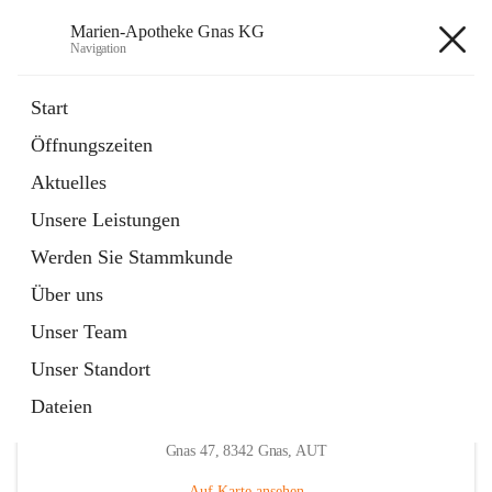
Marien-Apotheke Gnas KG
Navigation
Marien-Apotheke Gnas KG
Start
Öffnungszeiten
öffnet
Apotheken Bereitschaftsdienste
Aktuelles
in
Externe Webseite
neuem
Unsere Leistungen
Tab
öffnet
Ärztliche Bereitschaftsdienste
in
Externe Webseite
Werden Sie Stammkunde
neuem
Tab
Über uns
Unser Team
Unser Standort
Dateien
Hauptadresse
Gnas 47, 8342 Gnas, AUT
Auf Karte ansehen