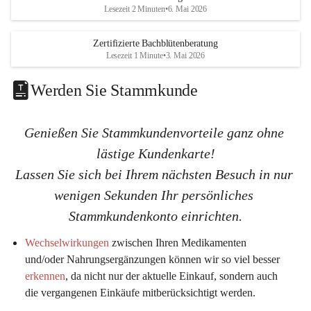
K
K
Lesezeit 2 Minuten
•
6. Mai 2026
G
G
Zertifizierte Bachblütenberatung
Lesezeit 1 Minute
•
3. Mai 2026
Werden Sie Stammkunde
Genießen Sie Stammkundenvorteile ganz ohne 
lästige Kundenkarte!
Lassen Sie sich bei Ihrem nächsten Besuch in nur 
wenigen Sekunden Ihr persönliches 
Stammkundenkonto einrichten.
Wechselwirkungen
 zwischen Ihren Medikamenten 
und/oder Nahrungsergänzungen können wir so viel 
besser 
erkennen
, da nicht nur der aktuelle Einkauf, sondern auch 
die vergangenen Einkäufe mitberücksichtigt werden.