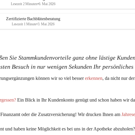
K
K
Lesezeit 2 Minuten
•
6. Mai 2026
G
G
Zertifizierte Bachblütenberatung
Lesezeit 1 Minute
•
3. Mai 2026
ßen Sie Stammkundenvorteile ganz ohne lästige Kunden
hsten Besuch in nur wenigen Sekunden Ihr persönliche
ungsergänzungen können wir so viel 
besser 
erkennen
, da nicht nur d
ergessen?
 Ein Blick in Ihr Kundenkonto genügt und schon haben wir das
s Finanzamt oder die Zusatzversicherung! Wir drucken Ihnen am 
Jahres
t und haben keine Möglichkeit es bei uns in der Apotheke abzuholen?