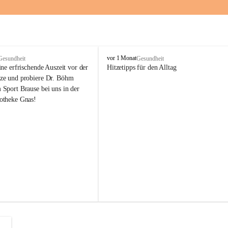
M
vor 1 Monat
Gesundheit
Gesundheit
a
ne erfrischende Auszeit vor der 
Hitzetipps für den Alltag
r
e und probiere Dr. Böhm 
i
Sport Brause bei uns in der 
e
otheke Gnas!
n
-
A
p
o
t
h
e
k
e
G
n
a
s