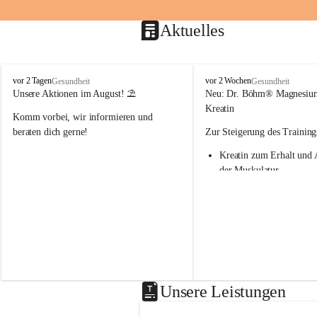
Aktuelles
M
M
vor 2 Tagen
vor 2 Wochen
Gesundheit
Gesundheit
a
a
Unsere Aktionen im August! ⛱️
Neu: Dr. Böhm® Magnesiu
r
r
Kreatin
Komm vorbei, wir informieren und 
i
i
e
e
beraten dich gerne!
Zur Steigerung des Training
n
n
Kreatin zum Erhalt und 
-
-
A
A
der Muskulatur
p
p
Magnesium - essenziell f
o
o
Verwertung von Kreatin
t
t
Nur 1x täglich – kurmäß
h
h
Einnahme empfohlen
e
e
k
k
Aktion: minus 20% auf all
e
e
Magnesium Sport® Produkte
G
G
31.7.2026
n
n
Unsere Leistungen
a
a
s
s