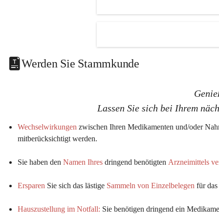
K
K
G
G
Werden Sie Stammkunde
Genie
Lassen Sie sich bei Ihrem näc
Wechselwirkungen
 zwischen Ihren Medikamenten und/oder Nahr
mitberücksichtigt werden.
Sie haben den 
Namen Ihres
 dringend benötigten 
Arzneimittels v
Ersparen
 Sie sich das lästige 
Sammeln von Einzelbelegen
 für da
Hauszustellung im Notfall:
Sie benötigen dringend ein Medikamen