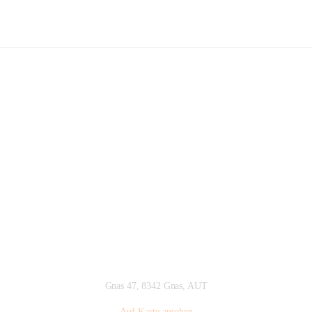
Marien-Apotheke Gnas KG
Hauptadresse
Gnas 47, 8342 Gnas, AUT
Auf Karte ansehen