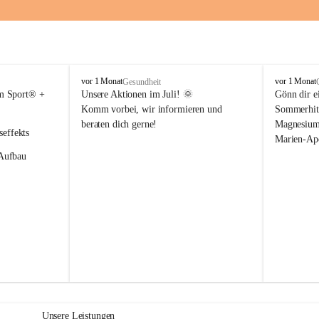
M
M
vor 1 Monat
vor 1 Monat
Gesundheit
a
a
m Sport® + 
Unsere Aktionen im Juli!
 🌞
Gönn dir ei
r
r
Komm vorbei, wir informieren und 
Sommerhitz
i
i
beraten dich gerne!
Magnesium 
e
e
seffekts
Marien-Ap
n
n
Aufbau 
-
-
A
A
p
p
ür die 
o
o
 im Muskel
t
t
ige 
h
h
e
e
k
k
e Dr. Böhm® 
e
e
 bis 
G
G
n
n
a
a
s
s
Unsere Leistungen