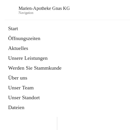
Marien-Apotheke Gnas KG
Navigation
Start
Öffnungszeiten
öffnet
Apotheken Bereitschaftsdienste
Aktuelles
in
Externe Webseite
neuem
Unsere Leistungen
Tab
öffnet
Ärztliche Bereitschaftsdienste
in
Externe Webseite
Werden Sie Stammkunde
neuem
Tab
Über uns
Unser Team
Unser Standort
Dateien