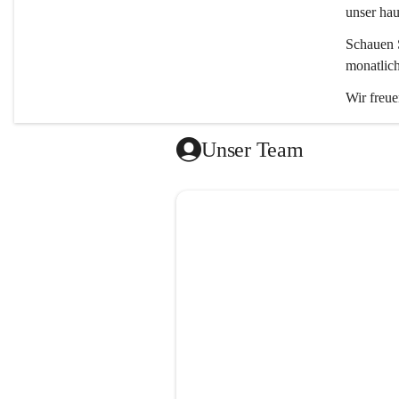
unser ha
Schauen S
monatlic
Wir freue
Unser Team