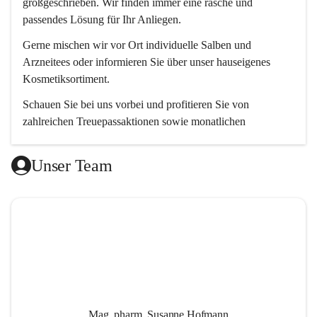
großgeschrieben. Wir finden immer eine rasche und 
passendes Lösung für Ihr Anliegen. 
Gerne mischen wir vor Ort individuelle Salben und 
Arzneitees oder informieren Sie über unser hauseigenes 
Kosmetiksortiment.
Schauen Sie bei uns vorbei und profitieren Sie von 
zahlreichen Treuepassaktionen sowie monatlichen 
Aktionsangeboten.
Unser Team
Wir freuen uns auf Ihren Besuch! 😊
Mag. pharm. Susanne Hofmann