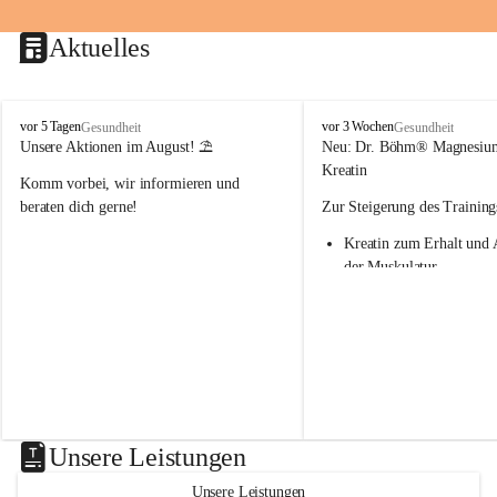
Aktuelles
M
M
vor 5 Tagen
vor 3 Wochen
Gesundheit
Gesundheit
a
a
Unsere Aktionen im August! ⛱️
Neu: Dr. Böhm® Magnesiu
r
r
Kreatin
Komm vorbei, wir informieren und 
i
i
e
e
beraten dich gerne!
Zur Steigerung des Training
n
n
Kreatin zum Erhalt und 
-
-
A
A
der Muskulatur
p
p
Magnesium - essenziell f
o
o
Verwertung von Kreatin
t
t
Nur 1x täglich – kurmäß
h
h
Einnahme empfohlen
e
e
k
k
Aktion: minus 20% auf all
e
e
Magnesium Sport® Produkte
G
G
31.7.2026
n
n
Unsere Leistungen
a
a
s
s
Unsere Leistungen