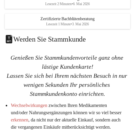
K
K
Lesezeit 2 Minuten
•
6. Mai 2026
G
G
Zertifizierte Bachblütenberatung
Lesezeit 1 Minute
•
3. Mai 2026
Werden Sie Stammkunde
Genießen Sie Stammkundenvorteile ganz ohne 
lästige Kundenkarte!
Lassen Sie sich bei Ihrem nächsten Besuch in nur 
wenigen Sekunden Ihr persönliches 
Stammkundenkonto einrichten.
Wechselwirkungen
 zwischen Ihren Medikamenten 
und/oder Nahrungsergänzungen können wir so viel 
besser 
erkennen
, da nicht nur der aktuelle Einkauf, sondern auch 
die vergangenen Einkäufe mitberücksichtigt werden.