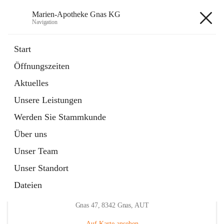
Marien-Apotheke Gnas KG
Navigation
Marien-Apotheke Gnas KG
Start
Öffnungszeiten
öffnet
Apotheken Bereitschaftsdienste
Aktuelles
in
Externe Webseite
neuem
Unsere Leistungen
Tab
öffnet
Ärztliche Bereitschaftsdienste
in
Externe Webseite
Werden Sie Stammkunde
neuem
Tab
Über uns
Unser Team
Unser Standort
Dateien
Hauptadresse
Gnas 47, 8342 Gnas, AUT
Auf Karte ansehen