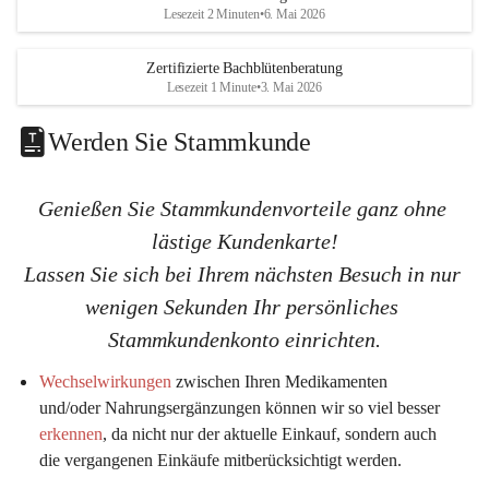
K
K
Lesezeit 2 Minuten
•
6. Mai 2026
G
G
Zertifizierte Bachblütenberatung
Lesezeit 1 Minute
•
3. Mai 2026
Werden Sie Stammkunde
Genießen Sie Stammkundenvorteile ganz ohne 
lästige Kundenkarte!
Lassen Sie sich bei Ihrem nächsten Besuch in nur 
wenigen Sekunden Ihr persönliches 
Stammkundenkonto einrichten.
Wechselwirkungen
 zwischen Ihren Medikamenten 
und/oder Nahrungsergänzungen können wir so viel 
besser 
erkennen
, da nicht nur der aktuelle Einkauf, sondern auch 
die vergangenen Einkäufe mitberücksichtigt werden.