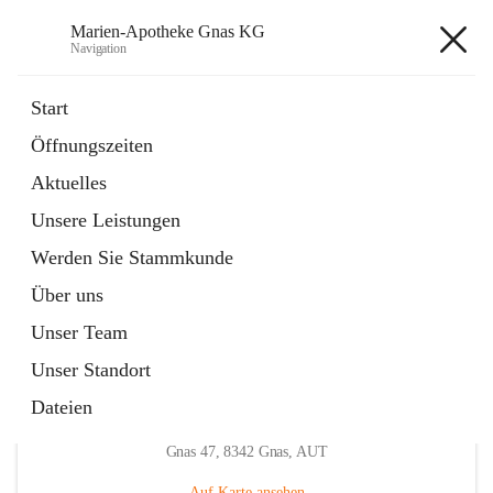
Marien-Apotheke Gnas KG
Navigation
Marien-Apotheke Gnas KG
Start
Öffnungszeiten
öffnet
Apotheken Bereitschaftsdienste
Aktuelles
in
Externe Webseite
neuem
Unsere Leistungen
Tab
öffnet
Ärztliche Bereitschaftsdienste
in
Externe Webseite
Werden Sie Stammkunde
neuem
Tab
Über uns
Unser Team
Unser Standort
Dateien
Hauptadresse
Gnas 47, 8342 Gnas, AUT
Auf Karte ansehen