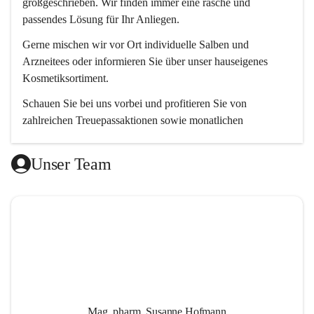
großgeschrieben. Wir finden immer eine rasche und 
passendes Lösung für Ihr Anliegen. 
Gerne mischen wir vor Ort individuelle Salben und 
Arzneitees oder informieren Sie über unser hauseigenes 
Kosmetiksortiment.
Schauen Sie bei uns vorbei und profitieren Sie von 
zahlreichen Treuepassaktionen sowie monatlichen 
Aktionsangeboten.
Unser Team
Wir freuen uns auf Ihren Besuch! 😊
Mag. pharm. Susanne Hofmann