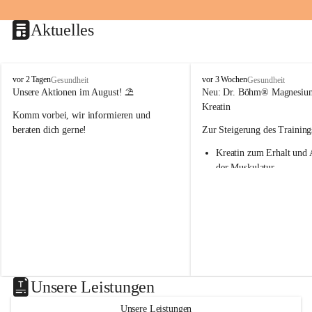
Aktuelles
M
M
vor 2 Tagen
vor 3 Wochen
Gesundheit
Gesundheit
a
a
Unsere Aktionen im August! ⛱️
Neu: Dr. Böhm® Magnesiu
r
r
Kreatin
Komm vorbei, wir informieren und 
i
i
e
e
beraten dich gerne!
Zur Steigerung des Training
n
n
Kreatin zum Erhalt und 
-
-
A
A
der Muskulatur
p
p
Magnesium - essenziell f
o
o
Verwertung von Kreatin
t
t
Nur 1x täglich – kurmäß
h
h
Einnahme empfohlen
e
e
k
k
Aktion: minus 20% auf all
e
e
Magnesium Sport® Produkte
G
G
31.7.2026
n
n
Unsere Leistungen
a
a
s
s
Unsere Leistungen