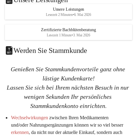
a
a
s
s
Unsere Leistungen
K
K
Lesezeit 2 Minuten
•
6. Mai 2026
G
G
Zertifizierte Bachblütenberatung
Lesezeit 1 Minute
•
3. Mai 2026
Werden Sie Stammkunde
Genießen Sie Stammkundenvorteile ganz ohne 
lästige Kundenkarte!
Lassen Sie sich bei Ihrem nächsten Besuch in nur 
wenigen Sekunden Ihr persönliches 
Stammkundenkonto einrichten.
Wechselwirkungen
 zwischen Ihren Medikamenten 
und/oder Nahrungsergänzungen können wir so viel 
besser 
erkennen
, da nicht nur der aktuelle Einkauf, sondern auch 