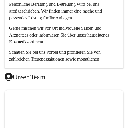
Persönliche Beratung und Betreuung wird bei uns 
großgeschrieben. Wir finden immer eine rasche und 
passendes Lösung für Ihr Anliegen. 
Gerne mischen wir vor Ort individuelle Salben und 
Arzneitees oder informieren Sie über unser hauseigenes 
Kosmetiksortiment.
Schauen Sie bei uns vorbei und profitieren Sie von 
zahlreichen Treuepassaktionen sowie monatlichen 
Aktionsangeboten.
Unser Team
Wir freuen uns auf Ihren Besuch! 😊