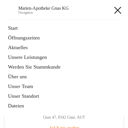
Marien-Apotheke Gnas KG
Navigation
Marien-Apotheke Gnas KG
Start
Öffnungszeiten
öffnet
Apotheken Bereitschaftsdienste
Aktuelles
in
Externe Webseite
neuem
Unsere Leistungen
Tab
öffnet
Ärztliche Bereitschaftsdienste
in
Externe Webseite
Werden Sie Stammkunde
neuem
Tab
Über uns
Unser Team
Unser Standort
Dateien
Hauptadresse
Gnas 47, 8342 Gnas, AUT
Auf Karte ansehen